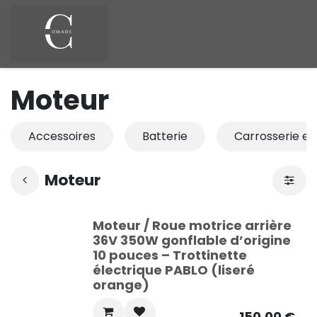
Se rendre au contenu
Moteur
Accessoires
Batterie
Carrosserie et
Moteur
Moteur / Roue motrice arrière
36V 350W gonflable d’origine
10 pouces – Trottinette
électrique PABLO (liseré
orange)
150,00
€