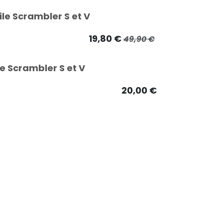
le Scrambler S et V
19,80
€
49,90
€
e Scrambler S et V
20,00
€