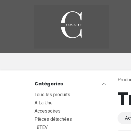
Se rendre au contenu
Pag
​
Produi
Catégories
T
Tous les produits
A La Une
Accessoires
Ac
Pièces détachées
8TEV