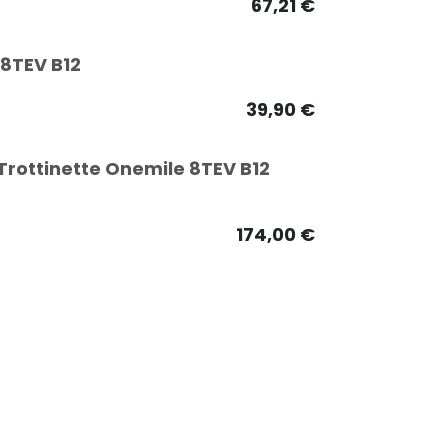
67,21
€
 8TEV B12
39,90
€
Trottinette Onemile 8TEV B12
174,00
€