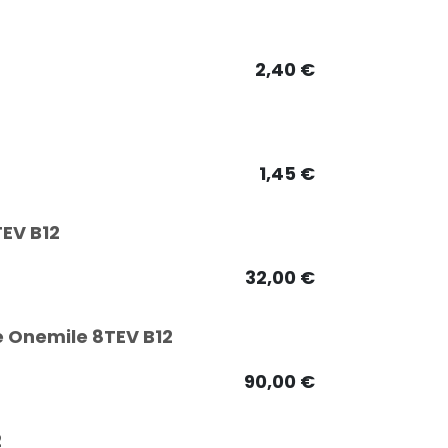
2,40
€
1,45
€
EV B12
32,00
€
e Onemile 8TEV B12
90,00
€
2