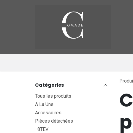
Se rendre au contenu
Pag
​
Produi
Catégories
C
Tous les produits
A La Une
p
Accessoires
Pièces détachées
8TEV