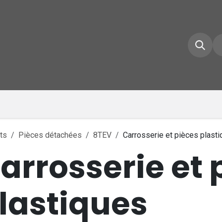
e d'accueil
Boutique
Inscrivez-vous
Conta
ts
Pièces détachées
8TEV
Carrosserie et pièces plast
arrosserie et 
lastiques