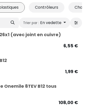
plastiques
Contrôleurs
Chargeur
En vedette
Trier par :
6x1 (avec joint en cuivre)
6,55
€
B12
1,99
€
te Onemile 8TEV B12 tous
108,00
€