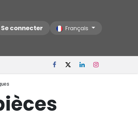
ctez-nous
Se connecter
Notre Société
Français
iques
pièces