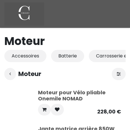
Se rendre au contenu
Moteur
Accessoires
Batterie
Carrosserie et
Moteur
Moteur pour Vélo pliable
Onemile NOMAD
228,00
€
Jante motrice arrière 850W